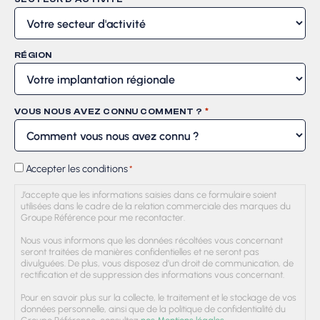
RÉGION
*
VOUS NOUS AVEZ CONNU COMMENT ?
RGPD
Accepter les conditions
*
*
J’accepte que les informations saisies dans ce formulaire soient
utilisées dans le cadre de la relation commerciale des marques du
Groupe Référence pour me recontacter.
Nous vous informons que les données récoltées vous concernant
seront traitées de manières confidentielles et ne seront pas
divulguées. De plus, vous disposez d’un droit de communication, de
rectification et de suppression des informations vous concernant.
Pour en savoir plus sur la collecte, le traitement et le stockage de vos
données personnelle, ainsi que de la politique de confidentialité du