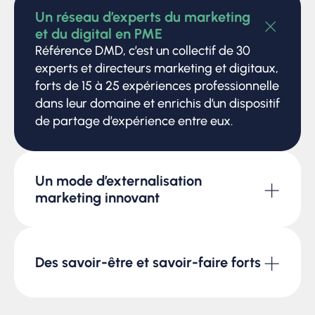
+
Un réseau d’experts du marketing
et du digital en PME
Référence DMD, c’est un collectif de 30
experts et directeurs marketing et digitaux,
forts de 15 à 25 expériences professionnelle
dans leur domaine et enrichis d’un dispositif
de partage d’expérience entre eux.
Un mode d’externalisation
+
marketing innovant
Leader de la direction marketing et digitale
à Temps Partagé Augmenté®, nous
proposons un dispositif
+
Des savoir-être et savoir-faire forts
d’accompagnement unique et assurément
performant pour votre entreprise.
Chez Référence DMD nous privilégions
autant les valeurs comportementales que