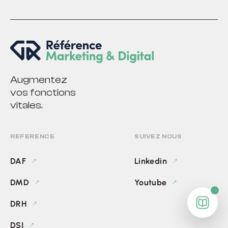
métier, tout en bénéficiant d’un marketing plus
capable de s’adapter aux priorités du moment
structuré, agile et orienté résultats.
(lancement d’offre, développement commercial,
structuration du marketing). Elle constitue également
un levier efficace pour structurer les actions
marketing, gagner en cohérence et obtenir des
résultats mesurables, tout en permettant aux
dirigeants et aux équipes de se concentrer sur le
Augmentez
développement de l’activité.
vos fonctions
vitales.
REFERENCE
SUIVEZ NOUS
DAF
Linkedin
DMD
Youtube
DRH
DSI