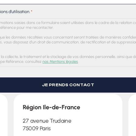
ons d’utilisation.
*
rmations saisies dans ce formulaire soient utilisées dans le cadre de la relatio
éférence pour me recontacter.
e les données récoltées vous concernant seront traitées de manières confident
s, vous disposez d’un droit de communication, de rectification et de suppressi
 la collecte, le traitement et le stockage de vos données personnelle, ainsi que de
oupe Référence, consultez
nos Mentions légales
.
Région Ile-de-France
27 avenue Trudaine
75009 Paris