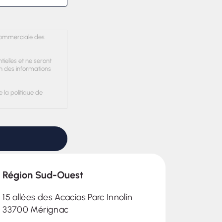
n commerciale des
ielles et ne seront
on des informations
 la politique de
Région Sud-Ouest
15 allées des Acacias Parc Innolin
33700 Mérignac