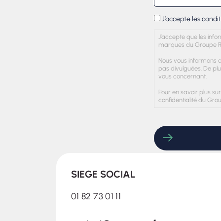
RGPD
J’accepte les conditi
*
J’accepte que les info
marques du Groupe R
Nous vous informons qu
pas divulguées. De plu
vous concernant.
Pour en savoir plus sur
confidentialité du Gr
CAPTCHA
SIEGE SOCIAL
01 82 73 01 11